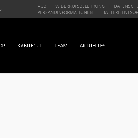
AGB
WIDERRUFSBELEHRUNG
DATENSCH
6
VERSANDINFORMATIONEN
BATTERIEENTSO
OP
KABITEC-IT
TEAM
AKTUELLES