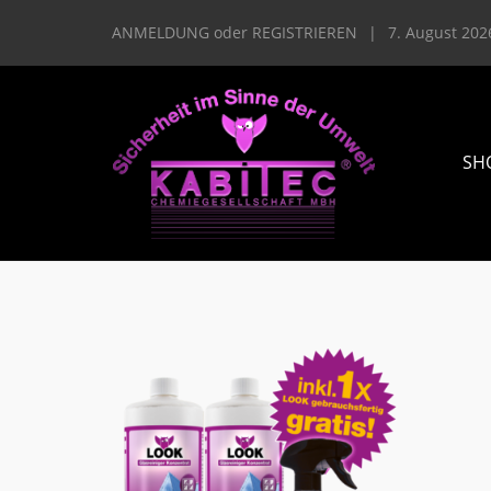
ANMELDUNG
oder
REGISTRIEREN
|
7. August 202
SH