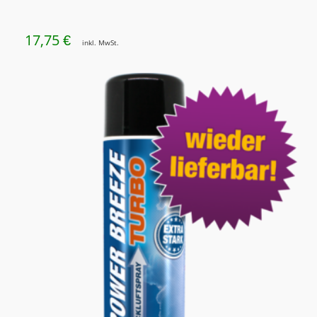
17,75
€
inkl. MwSt.