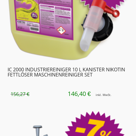
IC 2000 INDUSTRIE­REINIGER 10 L KANISTER NIKOTIN
FETTLÖSER MASCHINEN­REINIGER SET
146,40
URSPRÜNGLICHER
AKTUELLER
€
156,27
€
inkl. MwSt.
PREIS
PREIS
WAR:
IST:
156,27 €
146,40 €.