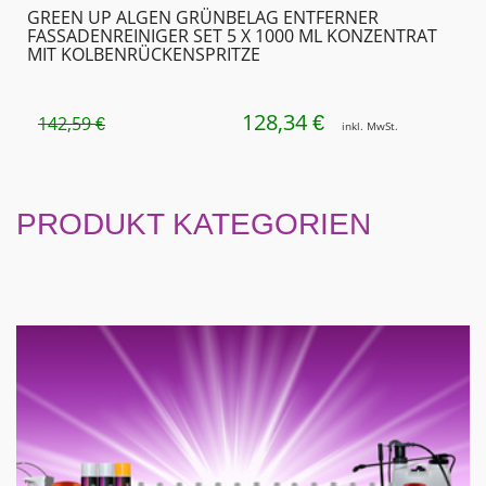
GREEN UP ALGEN GRÜNBELAG ENTFERNER
FASSADENREINIGER SET 5 X 1000 ML KONZENTRAT
MIT KOLBENRÜCKEN­SPRITZE
128,34
URSPRÜNGLICHER
AKTUELLER
€
142,59
€
inkl. MwSt.
PREIS
PREIS
WAR:
IST:
142,59 €
128,34 €.
PRODUKT KATEGORIEN