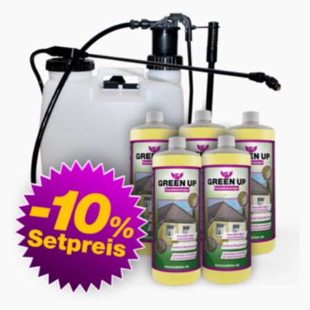
WAR:
IST:
61,99 €
54,72 €.