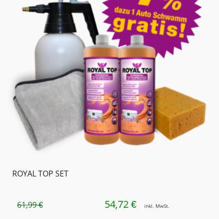
ROYAL TOP SET
54,72
URSPRÜNGLICHER
AKTUELLER
€
61,99
€
inkl. MwSt.
PREIS
PREIS