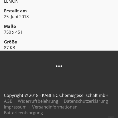
LEMON
Erstellt am
25. Juni 2018
Maße
750 x 451
Größe
87 KB
Copyright © 2018 - KABITEC Chemiegesellschaft mbH
AGB
Widerrufsbelehrung
Datenschutzerklärung
Impressum
Versandinformationen
Batterieentsorgung