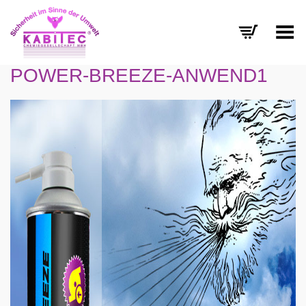
Menü umschalten
POWER-BREEZE-ANWEND1