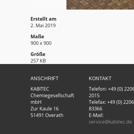
Erstellt am
2. Mai 2019
Maße
900 x 900
Größe
257 KB
ANSCHRIFT
KONTAKT
KABITEC
Telefon: +49 (0) 220
Chemiegesellschaft
2015
mbH
Telefax: +49 (0) 2206
Zur Kaule 16
83366
51491 Overath
E-Mail:
service@kabitec.de