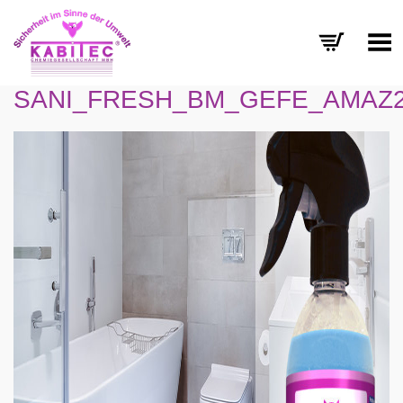
Menü umschalten
SANI_FRESH_BM_GEFE_AMAZ