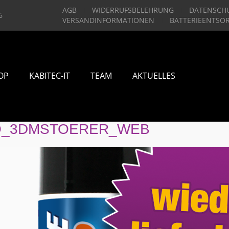
AGB
WIDERRUFSBELEHRUNG
DATENSCH
6
VERSANDINFORMATIONEN
BATTERIEENTSO
OP
KABITEC-IT
TEAM
AKTUELLES
O_3DMSTOERER_WEB