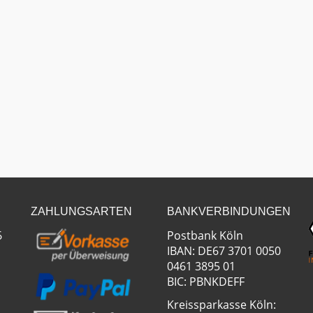
ZAHLUNGSARTEN
BANKVERBINDUNGEN
6
Postbank Köln
IBAN: DE67 3701 0050
0461 3895 01
BIC: PBNKDEFF
Kreissparkasse Köln: