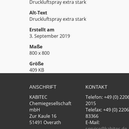
Druckluftspray extra stark
Alt-Text
Druckluftspray extra stark
Erstellt am
3. September 2019
Maße
800 x 800
Größe
409 KB
ANSCHRIFT
KONTAKT
KABITEC
Telefon: +49 (0) 220
Chemiegesellschaft
2015
mbH
Telefax: +49 (0) 2206
Zur Kaule 16
83366
51491 Overath
E-Mail:
service@kabitec.de