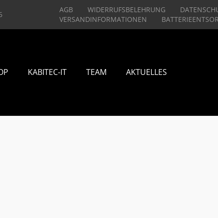
AGB
WIDERRUFSBELEHRUNG
DATENSCH
6
VERSANDINFORMATIONEN
BATTERIEENTSO
OP
KABITEC-IT
TEAM
AKTUELLES