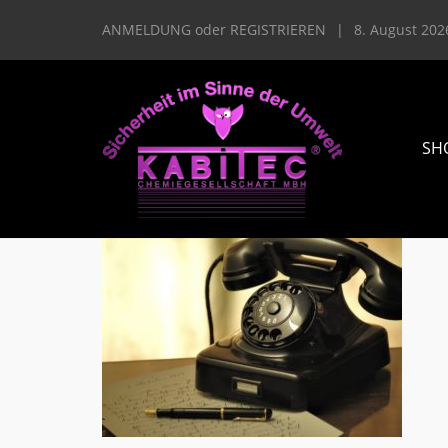
ANMELDUNG
oder
REGISTRIEREN
|
8. August 202
SH