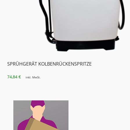
SPRÜHGERÄT KOLBENRÜCKEN­SPRITZE
74,84
€
inkl. MwSt.