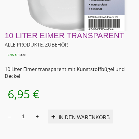
10 LITER EIMER TRANSPARENT
ALLE PRODUKTE
ZUBEHÖR
,
6,95
€
Stck
/
10 Liter Eimer transparent mit Kunststoffbügel und
Deckel
6,95
€
10
Alternativ
IN DEN WARENKORB
Liter
Eimer
transparent