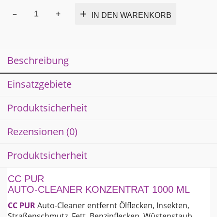
CC
Alternativ
IN DEN WARENKORB
PUR
Auto-
Cleaner
1000
Beschreibung
ml
Menge
Einsatzgebiete
Produktsicherheit
Rezensionen (0)
Produktsicherheit
CC PUR
AUTO-CLEANER KONZENTRAT 1000 ML
CC PUR
Auto-Cleaner entfernt Ölflecken, Insekten,
Straßenschmutz, Fett, Benzinflecken, Wüstenstaub,