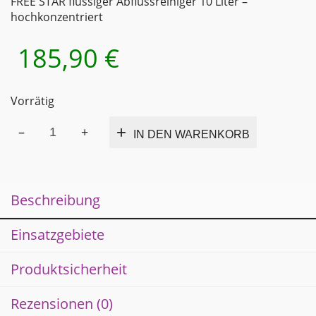
FREE STAR flüssiger Abflussreiniger 10 Liter –
hochkonzentriert
185,90
€
Vorrätig
FREE
Alternativ
IN DEN WARENKORB
STAR
flüssiger
Abflussreiniger
10
Beschreibung
Liter
Kanister
-
Einsatzgebiete
hochkonzentriert
Menge
Produktsicherheit
Rezensionen (0)