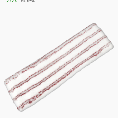
5,75
€
inkl. MwSt.