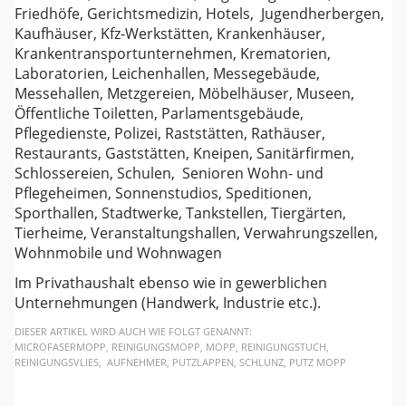
Friedhöfe, Gerichtsmedizin, Hotels, Jugendherbergen,
Kaufhäuser, Kfz-Werkstätten, Krankenhäuser,
Krankentransportunternehmen, Krematorien,
Laboratorien, Leichenhallen, Messegebäude,
Messehallen, Metzgereien, Möbelhäuser, Museen,
Öffentliche Toiletten, Parlamentsgebäude,
Pflegedienste, Polizei, Raststätten, Rathäuser,
Restaurants, Gaststätten, Kneipen, Sanitärfirmen,
Schlossereien, Schulen, Senioren Wohn- und
Pflegeheimen, Sonnenstudios, Speditionen,
Sporthallen, Stadtwerke, Tankstellen, Tiergärten,
Tierheime, Veranstaltungshallen, Verwahrungszellen,
Wohnmobile und Wohnwagen
Im Privathaushalt ebenso wie in gewerblichen
Unternehmungen (Handwerk, Industrie etc.).
DIESER ARTIKEL WIRD AUCH WIE FOLGT GENANNT:
MICROFASERMOPP, REINIGUNGSMOPP, MOPP, REINIGUNGSTUCH,
REINIGUNGSVLIES, AUFNEHMER, PUTZLAPPEN, SCHLUNZ, PUTZ MOPP