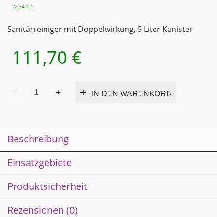
22,34
€
l
/
Sanitärreiniger mit Doppelwirkung, 5 Liter Kanister
111,70
€
SANIDES
Alternativ
IN DEN WARENKORB
PLUS
Sanitärreiniger
mit
Doppelwirkung
Beschreibung
Badreiniger
Duschkabinen­
reiniger
Einsatzgebiete
Kalksteinlöser
WC-
Produktsicherheit
Reiniger
Urinsteinlöser
Rezensionen (0)
5 Liter