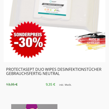
PROTECTASEPT DUO WIPES DESINFEKTIONSTÜCHER
GEBRAUCHSFERTIG NEUTRAL
URSPRÜNGLICHER
AKTUELLER
13,35
9,35
€
€
inkl. MwSt.
PREIS
PREIS
WAR:
IST:
13,35 €
9,35 €.