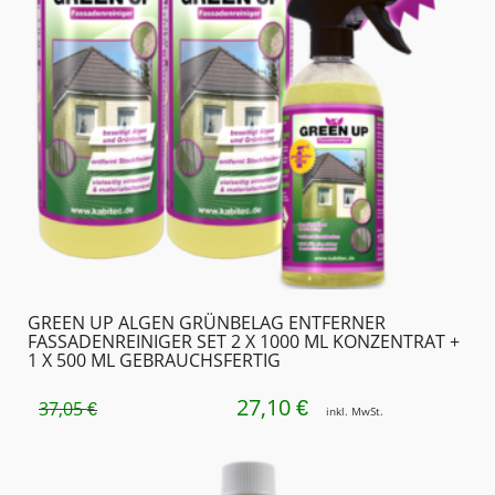
GREEN UP ALGEN GRÜNBELAG ENTFERNER
FASSADENREINIGER SET 2 X 1000 ML KONZENTRAT +
1 X 500 ML GEBRAUCHSFERTIG
27,10
URSPRÜNGLICHER
AKTUELLER
€
37,05
€
inkl. MwSt.
PREIS
PREIS
WAR:
IST: