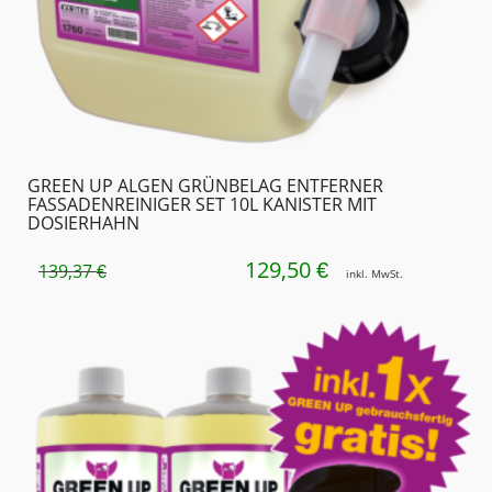
GREEN UP ALGEN GRÜNBELAG ENTFERNER
FASSADENREINIGER SET 10L KANISTER MIT
DOSIERHAHN
129,50
URSPRÜNGLICHER
AKTUELLER
€
139,37
€
inkl. MwSt.
PREIS
PREIS
WAR:
IST:
139,37 €
129,50 €.