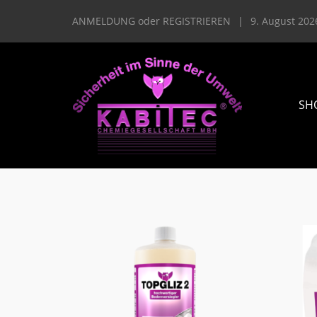
ANMELDUNG
oder
REGISTRIEREN
|
9. August 202
SH