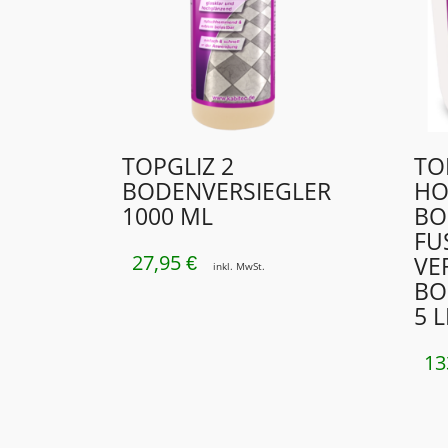
TOPGLIZ 2
TO
BODENVERSIEGLER
HO
1000 ML
BO
FU
27,95
VE
€
inkl. MwSt.
BO
5 
13