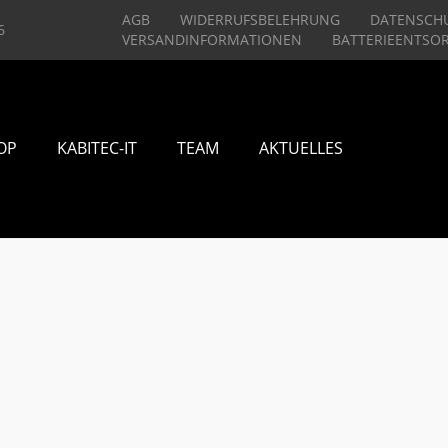
AGB
WIDERRUFSBELEHRUNG
DATENSCH
6
VERSANDINFORMATIONEN
BATTERIEENTSO
OP
KABITEC-IT
TEAM
AKTUELLES