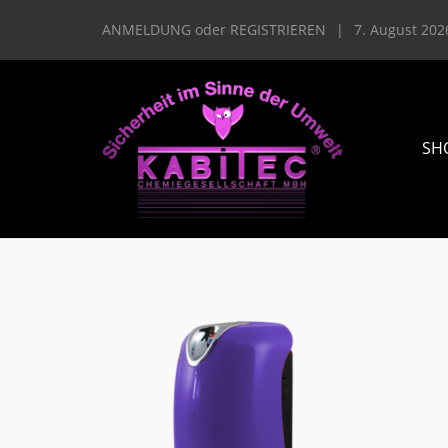
ANMELDUNG
oder
REGISTRIEREN
|
7. August 202
SH