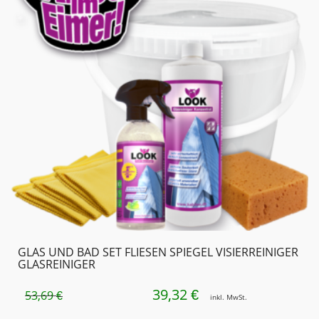
GLAS UND BAD SET FLIESEN SPIEGEL VISIERREINIGER
GLASREINIGER
39,32
URSPRÜNGLICHER
AKTUELLER
€
53,69
€
inkl. MwSt.
PREIS
PREIS