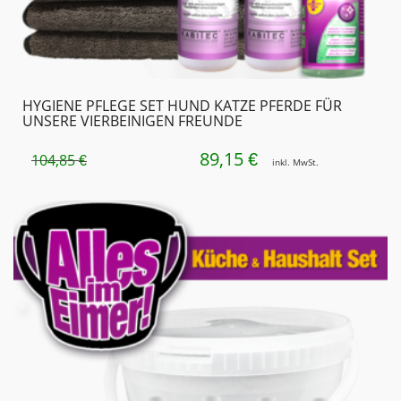
HYGIENE PFLEGE SET HUND KATZE PFERDE FÜR
UNSERE VIERBEINIGEN FREUNDE
89,15
URSPRÜNGLICHER
AKTUELLER
€
104,85
€
inkl. MwSt.
PREIS
PREIS
WAR:
IST:
104,85 €
89,15 €.