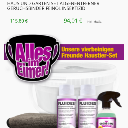
HAUS UND GARTEN SET ALGENENTFERNER
GERUCHSBINDER FEINÖL INSEKTIZID
94,01
URSPRÜNGLICHER
AKTUELLER
€
115,80
€
inkl. MwSt.
PREIS
PREIS
WAR:
IST:
115,80 €
94,01 €.