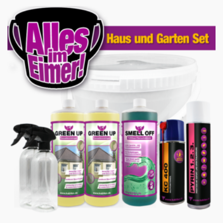
WAR:
IST:
53,69 €
39,32 €.