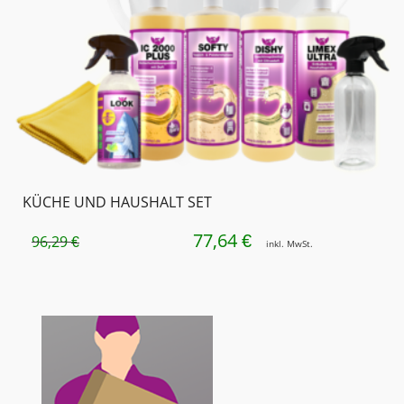
KÜCHE UND HAUSHALT SET
77,64
URSPRÜNGLICHER
AKTUELLER
€
96,29
€
inkl. MwSt.
PREIS
PREIS
WAR:
IST:
96,29 €
77,64 €.