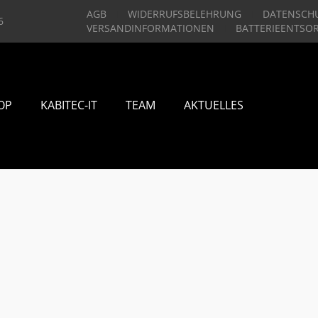
AGB
WIDERRUFSBELEHRUNG
DATENSCH
6
VERSANDINFORMATIONEN
BATTERIEENTSO
OP
KABITEC-IT
TEAM
AKTUELLES