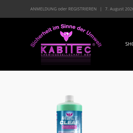
ANMELDUNG
oder
REGISTRIEREN
|
7. August 202
SH