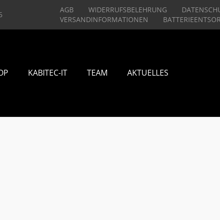
AGB
WIDERRUFSBELEHRUNG
DATENSCH
6
VERSANDINFORMATIONEN
BATTERIEENTSO
OP
KABITEC-IT
TEAM
AKTUELLES