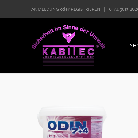
ANMELDUNG
oder
REGISTRIEREN
|
6. August 202
SH