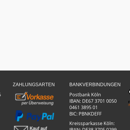
ZAHLUNGSARTEN
BANKVERBINDUNGEN
6
Postbank Köln
IBAN: DE67 3701 0050
0461 3895 01
BIC: PBNKDEFF
Kreissparkasse Köln:
IBAN: DE38 3705 0299