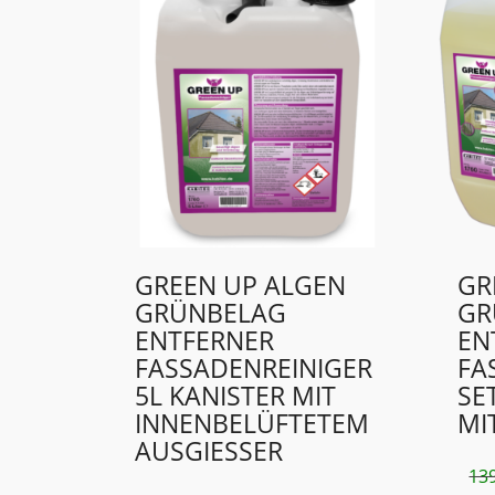
GREEN UP ALGEN
GR
GRÜNBELAG
GR
ENTFERNER
EN
FASSADENREINIGER
FA
5L KANISTER MIT
SE
INNENBELÜFTETEM
MI
AUSGIESSER
13