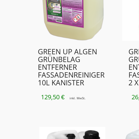
GREEN UP ALGEN
GR
GRÜNBELAG
GR
ENTFERNER
EN
FASSADENREINIGER
FA
10L KANISTER
2 
129,50
26
€
inkl. MwSt.