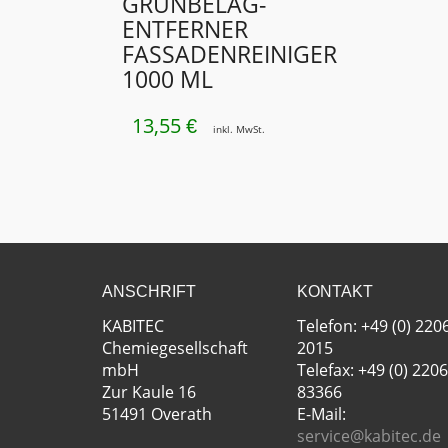
GRÜNBELAG­
ENTFERNER
FASSADENREINIGER
1000 ML
13,55
€
inkl. MwSt.
ANSCHRIFT
KONTAKT
KABITEC
Telefon: +49 (0) 220
Chemiegesellschaft
2015
mbH
Telefax: +49 (0) 2206
Zur Kaule 16
83366
51491 Overath
E-Mail:
service@kabitec.de