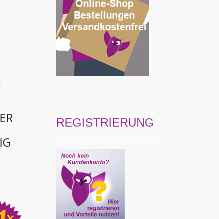
N
ER
REGISTRIERUNG
IG