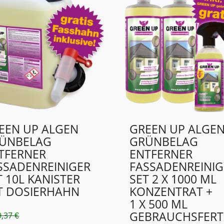
EEN UP ALGEN
GREEN UP ALGE
ÜNBELAG
GRÜNBELAG
TFERNER
ENTFERNER
SSADENREINIGER
FASSADENREINIG
T 10L KANISTER
SET 2 X 1000 ML
T DOSIERHAHN
KONZENTRAT +
1 X 500 ML
GEBRAUCHSFERT
9,37
€