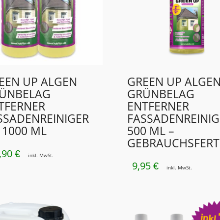
EEN UP ALGEN
GREEN UP ALGE
ÜNBELAG
GRÜNBELAG
TFERNER
ENTFERNER
SSADENREINIGER
FASSADENREINIG
X 1000 ML
500 ML –
GEBRAUCHSFERT
,90
€
inkl. MwSt.
9,95
€
inkl. MwSt.