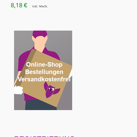
8,18
€
inkl. MwSt.