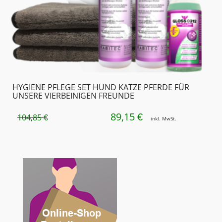
HYGIENE PFLEGE SET HUND KATZE PFERDE FÜR
UNSERE VIERBEINIGEN FREUNDE
89,15
URSPRÜNGLICHER
AKTUELLER
€
104,85
€
inkl. MwSt.
PREIS
PREIS
WAR:
IST:
104,85 €
89,15 €.