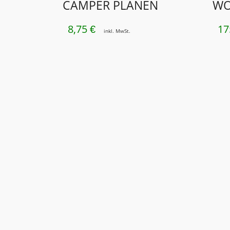
CAMPER PLANEN
WO
8,75
17
€
inkl. MwSt.