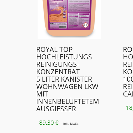
ROYAL TOP
RO
HOCHLEISTUNGS
HO
REINIGUNGS­
RE
KONZENTRAT
KO
5 LITER KANISTER
10
WOHNWAGEN LKW
RE
MIT
CA
INNENBELÜFTETEM
18
AUSGIESSER
89,30
€
inkl. MwSt.