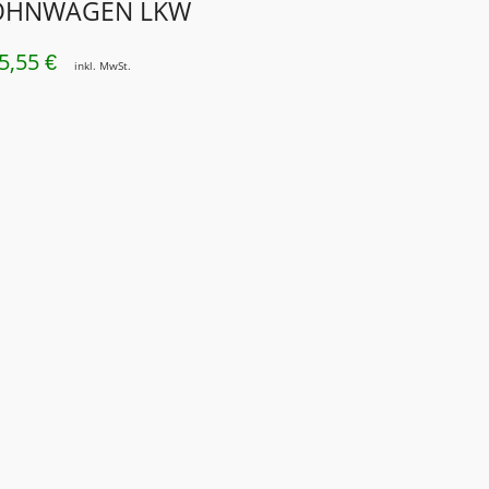
HNWAGEN LKW
WAR:
IST:
61,99 €
54,72 €.
5,55
€
inkl. MwSt.