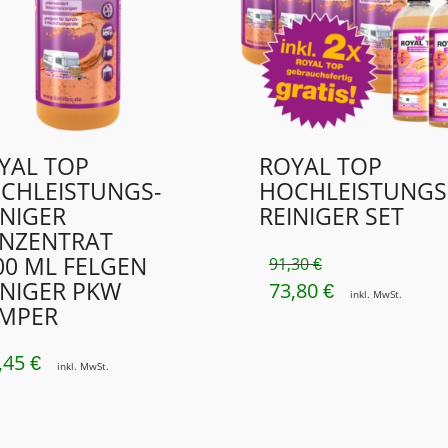
YAL TOP
ROYAL TOP
CHLEISTUNGS­
HOCHLEISTUNGS
INIGER
REINIGER SET
NZENTRAT
00 ML FELGEN
91,30
€
INIGER PKW
73,80
URSPRÜNGLICHER
AKTUELLER
€
inkl. MwSt.
MPER
PREIS
PREIS
WAR:
IST:
,45
€
inkl. MwSt.
91,30 €
73,80 €.