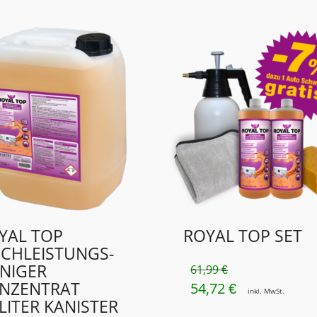
YAL TOP
ROYAL TOP SET
CHLEISTUNGS-
INIGER
61,99
€
NZENTRAT
54,72
URSPRÜNGLICHER
AKTUELLER
€
inkl. MwSt.
 LITER KANISTER
PREIS
PREIS