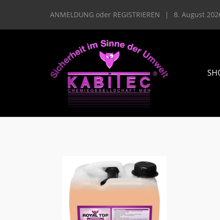
ANMELDUNG
oder
REGISTRIEREN
|
8. August 202
SH