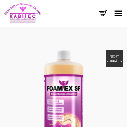
Menü umschalten
NICHT
VORRÄTIG