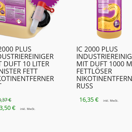
 2000 PLUS
IC 2000 PLUS
DUSTRIEREINIGER
INDUSTRIEREINI
T DUFT 10 LITER
MIT DUFT 1000 
NISTER FETT
FETTLÖSER
KOTINENTFERNER
NIKOTINENTFER
T
RUSS
16,35
€
3,37
€
inkl. MwSt.
3,50
SPRÜNGLICHER
AKTUELLER
€
inkl. MwSt.
EIS
PREIS
R:
IST: