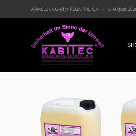
ANMELDUNG
oder
REGISTRIEREN
|
6. August 202
SH