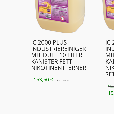
IC 2000 PLUS
IC
INDUSTRIEREINIGER
IN
MIT DUFT 10 LITER
MI
KANISTER FETT
KA
NIKOTINENTFERNER
NI
SE
153,50
€
inkl. MwSt.
16
15
UR
PR
WA