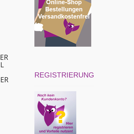
GER
ML
REGISTRIERUNG
NER