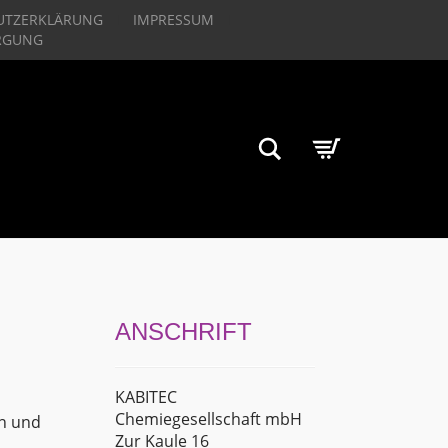
UTZERKLÄRUNG
IMPRESSUM
RGUNG
Suchen
ANSCHRIFT
KABITEC
Chemiegesellschaft mbH
n und
Zur Kaule 16