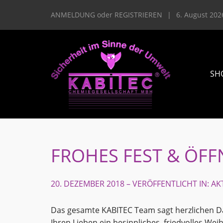
ANMELDUNG
oder
REGISTRIEREN
|
6. August 202
SH
FROHES FEST & ÖF
20. DEZEMBER 2018 – VERÖFFENTLICHT IN:
AK
Das gesamte KABITEC Team sagt herzlichen 
Ihren Lieben ein besinnliches, friedvolles Wei