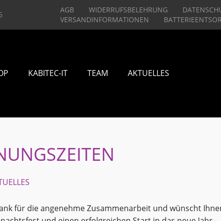
AGB
WIDERRUFSBELEHRUNG
DATENSCH
6
VERSANDINFORMATIONEN
BATTERIEENTSO
OP
KABITEC-IT
TEAM
AKTUELLES
FNUNGSZEITEN
TUELLES
Dank für die angenehme Zusammenarbeit und wünscht Ihne
hnachtsfest und einen erfolgreichen Start in das neue Jahr.