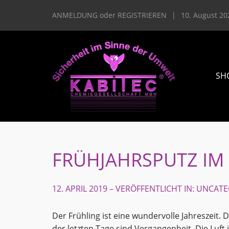
ANMELDUNG
oder
REGISTRIEREN
|
10. August 20
SH
FRÜHJAHRSPUTZ IM
12. APRIL 2019 – VERÖFFENTLICHT IN:
UNCATE
Der Frühling ist eine wundervolle Jahreszeit. 
der letzten Tage sind Vergangenheit. Die Luft 