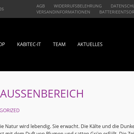
AGB
WIDERRUFSBELEHRUNG
DATENSCH
26
VERSANDINFORMATIONEN
BATTERIEENTSO
OP
KABITEC-IT
TEAM
AKTUELLES
 AUSSENBEREICH
GORIZED
Die Natur wird lebendig. Sie erwacht. Die Kälte und die Dunke
ist mit dem Duft von Blumen und satten Grün erfüllt. Die Zei