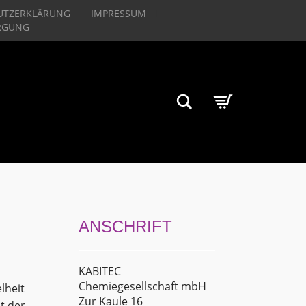
UTZERKLÄRUNG
IMPRESSUM
RGUNG
Suchen
ANSCHRIFT
KABITEC
Chemiegesellschaft mbH
lheit
Zur Kaule 16
t der