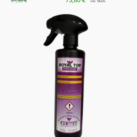
€
91,30
€
inkl. MwSt.
PREIS
PREIS
WAR:
IST:
91,30 €
73,80 €.