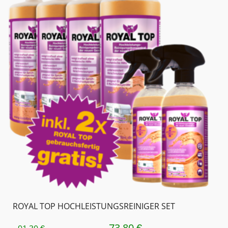
ROYAL TOP HOCHLEISTUNGS­REINIGER SET
73,80
URSPRÜNGLICHER
AKTUELLER