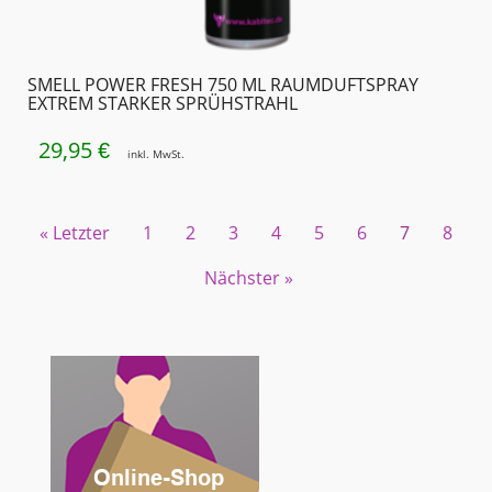
SMELL POWER FRESH 750 ML RAUMDUFTSPRAY
EXTREM STARKER SPRÜHSTRAHL
29,95
€
inkl. MwSt.
« Letzter
1
2
3
4
5
6
7
8
Nächster »