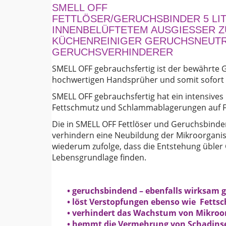
SMELL OFF
FETTLÖSER/GERUCHSBINDER 5 LI
INNENBELÜFTETEM AUSGIESSER Z
KÜCHENREINIGER GERUCHSNEUTR
GERUCHSVERHINDERER
SMELL OFF gebrauchsfertig ist der bewährte G
hochwertigen Handsprüher und somit sofort e
SMELL OFF gebrauchsfertig hat ein intensive
Fettschmutz und Schlammablagerungen auf Fl
Die in SMELL OFF Fettlöser und Geruchsbinde
verhindern eine Neubildung der Mikroorgani
wiederum zufolge, dass die Entstehung übler
Lebensgrundlage finden.
• geruchsbindend – ebenfalls wirksam 
• löst Verstopfungen ebenso wie Fett
• verhindert das Wachstum von Mikro
• hemmt die Vermehrung von Schadins