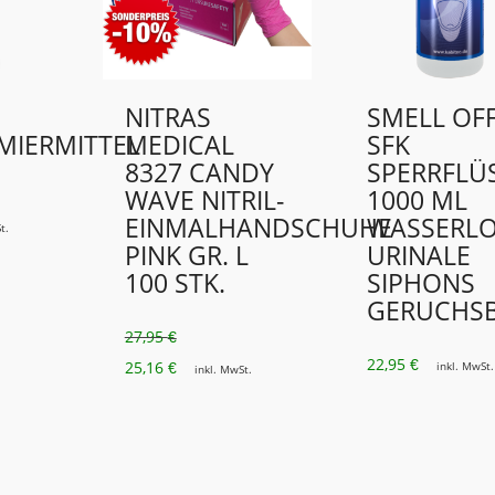
NITRAS
SMELL OF
MIERMITTEL
MEDICAL
SFK
8327 CANDY
SPERRFLÜS
WAVE NITRIL-
1000 ML
EINMALHANDSCHUHE
WASSERL
t.
PINK GR. L
URINALE
100 STK.
SIPHONS
GERUCHS
27,95
€
URSPRÜNGLICHER
AKTUELLER
22,95
€
25,16
inkl. MwSt.
€
inkl. MwSt.
PREIS
PREIS
WAR:
IST:
27,95 €
25,16 €.