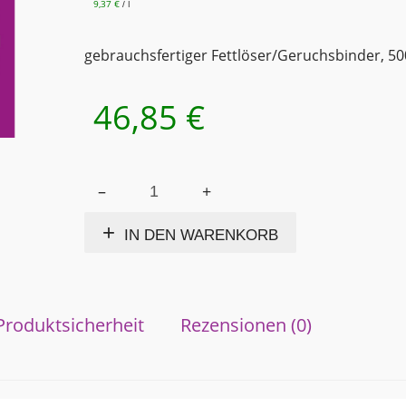
9,37
€
l
/
gebrauchsfertiger Fettlöser/Geruchsbinder, 50
46,85
€
SMELL
Alternative:
OFF
Geruchsbinder
IN DEN WARENKORB
Fettlöser
5 Liter
gebrauchsfertig
Biotonnen-
Reiniger
Produktsicherheit
Rezensionen (0)
Menge