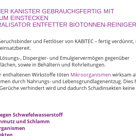
TER KANISTER GEBRAUCHSFERTIG MIT
UM EINSTECKEN
ALISATOR ENTFETTER BIOTONNEN-REINIGE
eruchsbinder und Fettlöser von KABITEC – fertig verdünnt,
insatzbereit.
s Lösungs-, Dispergier- und Emulgiervermögen gegenüber
ächen, sowie in Behältern und Rohrleitungen.
r enthaltenen Wirkstoffe töten
Mikroorganismen
wirksam a
smen durch Nahrungs- und Lebensgrundlagenentzug. Dies 
 Gerüche verhindert wird und dadurch Schadinsekten keine
gegen Schwefelwasserstoff
schmutz und Schlamm
organismen
ekten