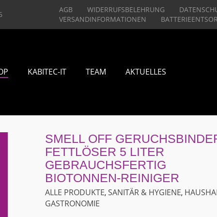
AGB
WIDERRUFSBELEHRUNG
DATENSCH
6
VERSANDINFORMATIONEN
BATTERIEENTSO
OP
KABITEC-IT
TEAM
AKTUELLES
SMELL OFF GERUCHSBINDE
FETTLÖSER 5 LITER
GEBRAUCHSFERTIG
BIOTONNEN-REINIGER
ALLE PRODUKTE
SANITÄR & HYGIENE
HAUSHA
,
,
GASTRONOMIE