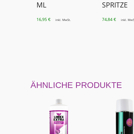
ML
SPRITZE
16,95
74,84
€
€
inkl. MwSt.
inkl. MwS
ÄHNLICHE PRODUKTE