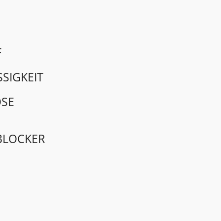
F
SIGKEIT
OSE
BLOCKER