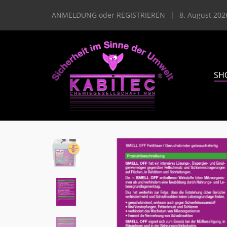
ANMELDUNG
oder
REGISTRIEREN
|
8. August 202
SH