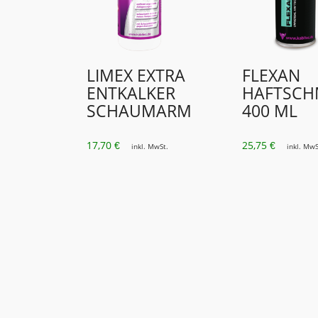
LIMEX EXTRA
FLEXAN
ENTKALKER
HAFTSCH
SCHAUMARM
400 ML
17,70
25,75
€
€
inkl. MwSt.
inkl. MwS