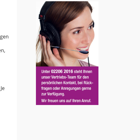
agen
en,
Je