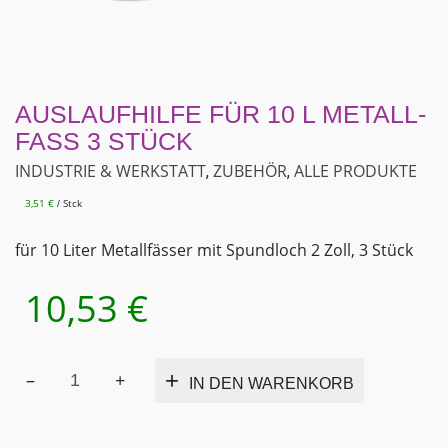
AUSLAUFHILFE FÜR 10 L METALL-
FASS 3 STÜCK
INDUSTRIE & WERKSTATT
ZUBEHÖR
ALLE PRODUKTE
,
,
3,51
€
Stck
/
für 10 Liter Metallfässer mit Spundloch 2 Zoll, 3 Stück
10,53
€
Auslaufhilfe
Alternativ
IN DEN WARENKORB
für
10
l