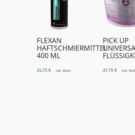
FLEXAN
PICK UP
HAFTSCHMIERMITTEL
UNIVERSA
400 ML
FLÜSSIGK
25,75
47,75
€
€
inkl. MwSt.
inkl. MwS