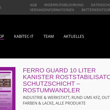
AGB
WIDERRUFSBELEHRUNG
DATENSCH
6
VERSANDINFORMATIONEN
BATTERIEENTSO
OP
KABITEC-IT
TEAM
AKTUELLES
FERRO GUARD 10 LITER
KANISTER ROSTSTABILISATO
SCHUTZSCHICHT –
ROSTUMWANDLER
INDUSTRIE & WERKSTATT
RUND UMS KFZ
OUT
,
,
FARBEN & LACKE
ALLE PRODUKTE
,