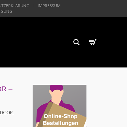
UTZERKLÄRUNG
IMPRESSUM
RGUNG
Suchen
R –
DOOR
,