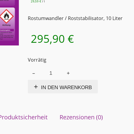
29,59
€
l
/
Rostumwandler / Roststabilisator, 10 Liter
295,90
€
Vorrätig
FERRO
Alternative:
GUARD
10
IN DEN WARENKORB
LITER
Kanister
Roststabilisator
-
Schutzschicht
Produktsicherheit
Rezensionen (0)
-
Rostumwandler