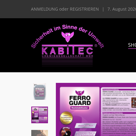
ANMELDUNG
oder
REGISTRIEREN
|
7. August 202
SH