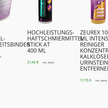
HOCHLEISTUNGS-
ZEUREX 10
L-
HAFTSCHMIERMITTEL
ML INTENS
EITSBINDER
STICK AT
REINIGER
400 ML
KONZENT
KALKLÖSE
t.
URINSTEIN
21,45
€
inkl. MwSt.
ENTFERNE
17,75
€
inkl. MwSt.