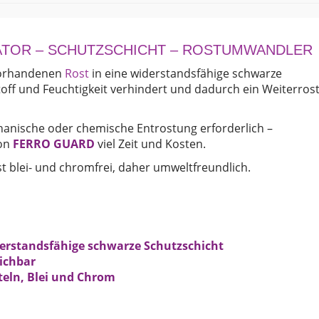
Menge
SATOR – SCHUTZSCHICHT – ROSTUMWANDLER
 vorhandenen
Rost
in eine widerstandsfähige schwarze
toff und Feuchtigkeit verhindert und dadurch ein Weiterros
chanische oder chemische Entrostung erforderlich –
von
FERRO GUARD
viel Zeit und Kosten.
st blei- und chromfrei, daher umweltfreundlich.
derstandsfähige schwarze Schutzschicht
eichbar
teln, Blei und Chrom