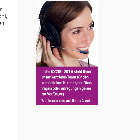
n,
hl,
en