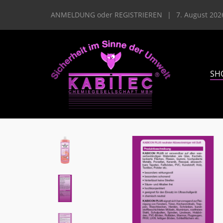
ANMELDUNG
oder
REGISTRIEREN
|
7. August 202
SH