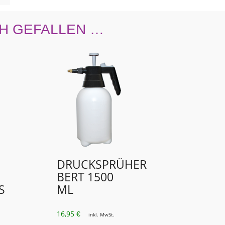
H GEFALLEN …
DRUCKSPRÜHER
BERT 1500
S
ML
16,95
€
inkl. MwSt.