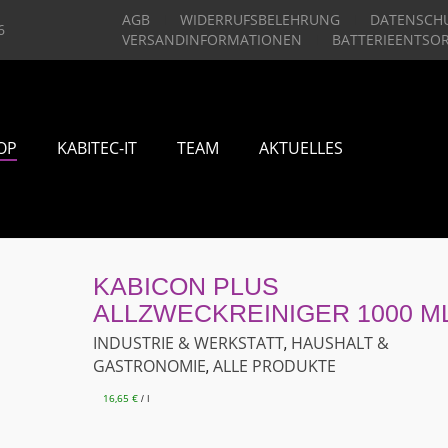
AGB
WIDERRUFSBELEHRUNG
DATENSCH
6
VERSANDINFORMATIONEN
BATTERIEENTSO
OP
KABITEC-IT
TEAM
AKTUELLES
KABICON PLUS
ALLZWECKREINIGER 1000 M
INDUSTRIE & WERKSTATT
HAUSHALT &
,
GASTRONOMIE
ALLE PRODUKTE
,
16,65
€
l
/