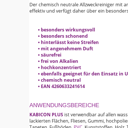
Der chemisch neutrale Allzweckreiniger mit
effektiv und verfügt daher über ein besonde
• besonders wirkungsvoll
• besonders schonend
• hinterlässt keine Streifen
• mit angenehmem Duft
• säurefrei
• frei von Alkalien
• hochkonzentriert
• ebenfalls geeignet für den Einsatz in 
• chemisch neutral
• EAN 4260633241614
ANWENDUNGSBEREICHE
KABICON PLUS
ist verwendbar auf allen wass
lackierten Flächen, Fliesen, Gummi, hochpoli
Tapeten, Fußböden,
PVC
, Kunststoffen, Holz, 