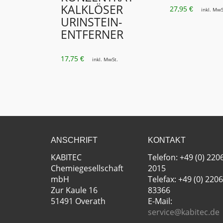
KALKLÖSER
27,95
€
inkl. MwS
URINSTEIN­
ENTFERNER
17,75
€
inkl. MwSt.
ANSCHRIFT
KONTAKT
KABITEC
Telefon: +49 (0) 220
Chemiegesellschaft
2015
mbH
Telefax: +49 (0) 2206
Zur Kaule 16
83366
51491 Overath
E-Mail:
service@kabitec.de