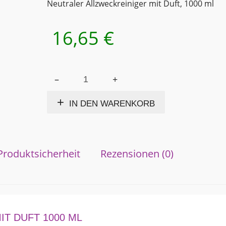
Neutraler Allzweckreiniger mit Duft, 1000 ml
16,65
€
KABICON
Alternative:
PLUS
Allzweckreiniger
IN DEN WARENKORB
1000 ml
Menge
Produktsicherheit
Rezensionen (0)
T DUFT 1000 ML