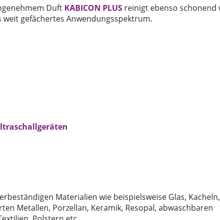
 angenehmem Duft
KABICON PLUS
reinigt ebenso schonend 
rs weit gefächertes Anwendungsspektrum.
Ultraschallgeräten
erbeständigen Materialien wie beispielsweise Glas, Kacheln,
erten Metallen, Porzellan, Keramik, Resopal, abwaschbaren
Textilien, Polstern etc.