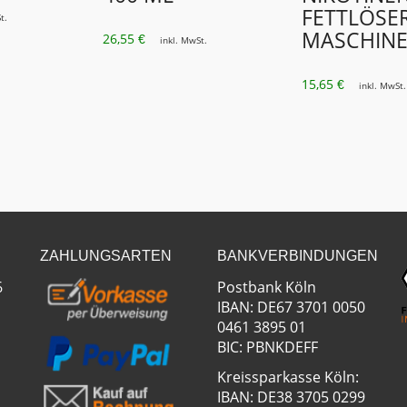
FETTLÖSE
t.
MASCHINE
26,55
€
inkl. MwSt.
15,65
€
inkl. MwSt.
ZAHLUNGSARTEN
BANKVERBINDUNGEN
6
Postbank Köln
IBAN: DE67 3701 0050
0461 3895 01
BIC: PBNKDEFF
Kreissparkasse Köln:
IBAN: DE38 3705 0299