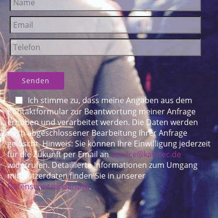
Bitte lassen Sie dieses Feld leer.
Ich stimme zu,
dass meine Angaben aus dem
Kontaktformular zur Beantwortung meiner Anfrage
erhoben und verarbeitet werden. Die Daten werden
nach abgeschlossener Bearbeitung Ihrer Anfrage
gelöscht. Hinweis: Sie können Ihre Einwilligung jederzeit
für die Zukunft per Email an
service@kabitec.de
widerrufen. Detaillierte Informationen zum Umgang
mit Nutzerdaten finden Sie in unserer
Datenschutzerklärung
.