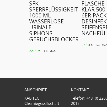
SFK
FLASCHE
SPERRFLÜSSIGKEIT
KLAR 500
1000 ML
6ER-PACK
WASSERLOSE
DESINFEK
URINALE
SEIFENS
SIPHONS
NACHFÜL
GERUCHSBLOCKER
23,10
€
inkl. MwS
22,95
€
inkl. MwSt.
ANSCHRIFT
KONTAKT
KABITEC
Telefon: +49 (0) 220
Chemiegesellschaft
2015