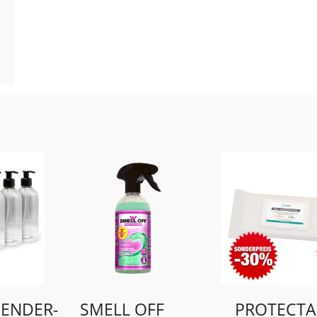
PENDER­
SMELL OFF
PROTECTA