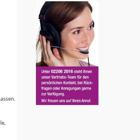
lassen.
le,