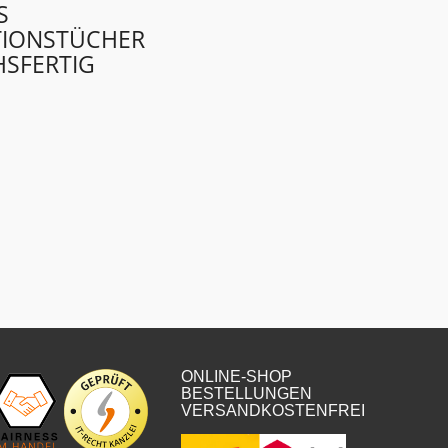
S
TIONSTÜCHER
SFERTIG
LICHER
LER
ONLINE-SHOP
BESTELLUNGEN
VERSANDKOSTENFREI