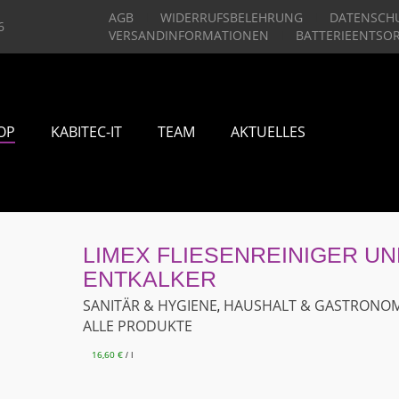
AGB
WIDERRUFSBELEHRUNG
DATENSCH
6
VERSANDINFORMATIONEN
BATTERIEENTSO
OP
KABITEC-IT
TEAM
AKTUELLES
LIMEX FLIESENREINIGER UN
ENTKALKER
SANITÄR & HYGIENE
HAUSHALT & GASTRONOM
,
ALLE PRODUKTE
16,60
€
l
/