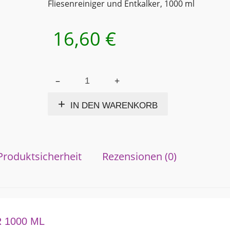
Fliesenreiniger und Entkalker, 1000 ml
16,60
€
LIMEX
Alternative:
Fliesenreiniger
und
IN DEN WARENKORB
Entkalker
Menge
Produktsicherheit
Rezensionen (0)
 1000 ML