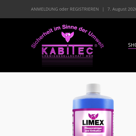
ANMELDUNG
oder
REGISTRIEREN
|
7. August 202
SH