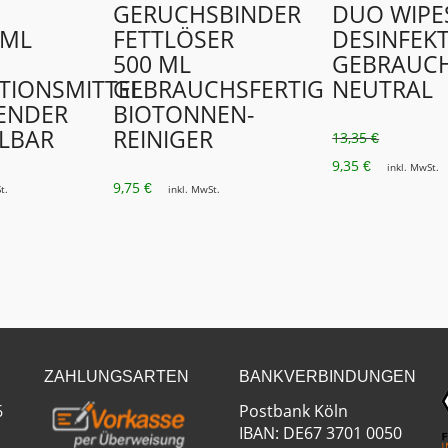
GERUCHSBINDER
DUO WIPE
 ML
FETTLÖSER
DESINFEK
500 ML
GEBRAUCH
TIONSMITTEL
GEBRAUCHSFERTIG
NEUTRAL
PENDER
BIOTONNEN-
LBAR
REINIGER
13,35
€
URSPRÜNG
AKTUEL
9,35
€
inkl. MwSt.
9,75
€
PREIS
PREIS
t.
inkl. MwSt.
WAR:
IST:
13,35 €
9,35 €.
ZAHLUNGSARTEN
BANKVERBINDUNGEN
6
Postbank Köln
IBAN: DE67 3701 0050