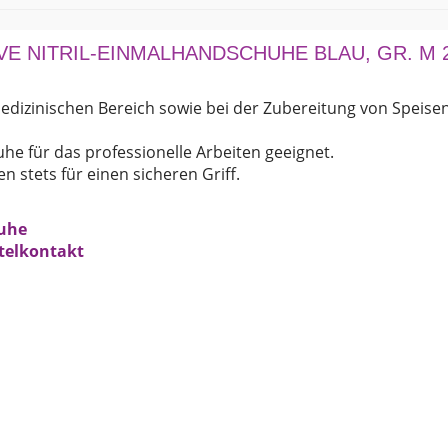
Gr.
M
200
VE NITRIL-EINMALHANDSCHUHE BLAU, GR. M 
Stk.
Menge
edizinischen Bereich sowie bei der Zubereitung von Speise
he für das professionelle Arbeiten geeignet.
 stets für einen sicheren Griff.
uhe
ttelkontakt