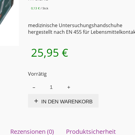
0,13
€
Stck
/
medizinische Untersuchungshandschuhe
hergestellt nach EN 455 für Lebensmittelkonta
25,95
€
Vorrätig
NITRAS
Alternative:
Medical
2008311
IN DEN WARENKORB
BLUE
WAVE
Nitril-
Einmalhandschuhe
Blau
Rezensionen (0)
Produktsicherheit