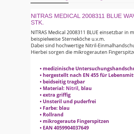
NITRAS MEDICAL 2008311 BLUE WA
STK.
NITRAS Medical 2008311 BLUE einsetzbar in m
beispielweise Sterneköche u.v.m.
Dabei sind hochwertige Nitril-Einmalhandschu
Hierbei sorgen die mikrogerauten Fingerspitzen
• medizinische Untersuchungshandsch
• hergestellt nach EN 455 für Lebensmi
• beidseitig tragbar
• Material:
Nitril
, blau
• extra griffig
• Unsteril und puderfrei
• Farbe: blau
• Rollrand
• mikrogeraute Fingerspitzen
• EAN 4059904037649