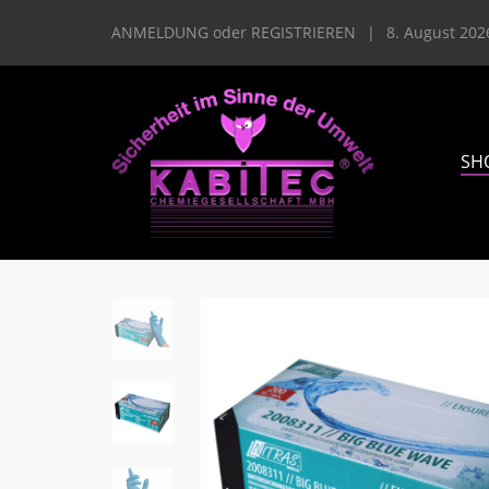
ANMELDUNG
oder
REGISTRIEREN
|
8. August 202
SH