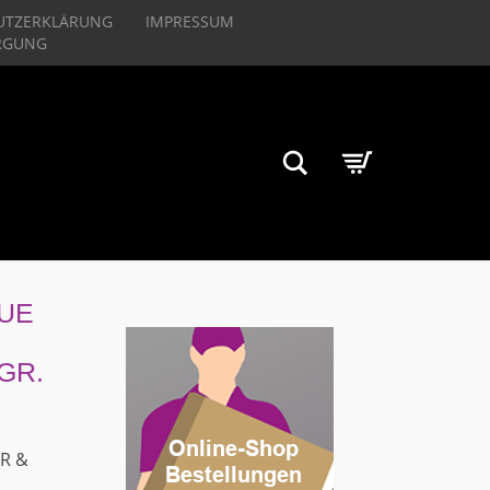
UTZERKLÄRUNG
IMPRESSUM
RGUNG
Suchen
LUE
GR.
R &