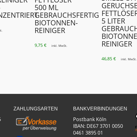
GERUCHSB
–
500 ML
FETTLÖSE
ZENTRIERT
GEBRAUCHSFERTIG
5 LITER
BIOTONNEN-
GEBRAUCH
REINIGER
t.
BIOTONNE
REINIGER
9,75
€
inkl. MwSt.
46,85
€
inkl. MwSt.
ZAHLUNGSARTEN
BANKVERBINDUNGEN
6
Postbank Köln
IBAN: DE67 3701 0050
0461 3895 01