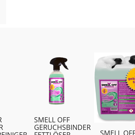
R
SMELL OFF
R
GERUCHSBINDER
SMELL OF
EINIGER
FETTLÖSER