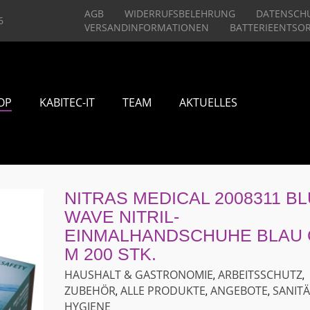
AGB
WIDERRUFSBELEHRUNG
DATENSCH
6
VERSANDINFORMATIONEN
BATTERIEENTSO
OP
KABITEC-IT
TEAM
AKTUELLES
NITRAS MEDICAL 2008311 B
WAVE NITRIL-
EINMALHANDSCHUHE BLAU 
M 200 STK.
HAUSHALT & GASTRONOMIE
ARBEITSSCHUTZ
,
,
ZUBEHÖR
ALLE PRODUKTE
ANGEBOTE
SANITÄ
,
,
,
HYGIENE