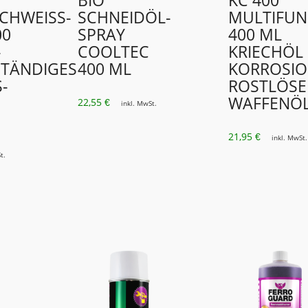
BIO
KC 400
CHWEISS­M
SCHNEIDÖL-
MULTIFUN
 M
SPRAY
400 ML
K
COOLTEC
KRIECHÖL
ÄNDIGES S
400 ML
KORROSI
C
ROSTLÖSE
WAFFENÖ
22,55
€
inkl. MwSt.
21,95
€
inkl. MwSt.
t.