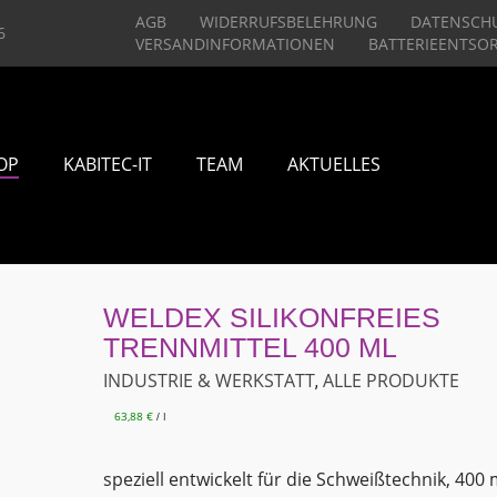
AGB
WIDERRUFSBELEHRUNG
DATENSCH
6
VERSANDINFORMATIONEN
BATTERIEENTSO
OP
KABITEC-IT
TEAM
AKTUELLES
WELDEX SILIKONFREIES
TRENNMITTEL 400 ML
INDUSTRIE & WERKSTATT
ALLE PRODUKTE
,
63,88
€
l
/
speziell entwickelt für die Schweißtechnik, 400 