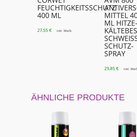
CORWET
AVM 800
FEUCHTIGKEITSSCHUTZ
ANTIVERS
400 ML
ITTEL 400
L HITZE- 
ÄLTEBEST
27,55
€
inkl. MwSt.
CHWEISS-S
HUTZ-SP
RAY
29,85
€
inkl. MwS
ÄHNLICHE PRODUKTE