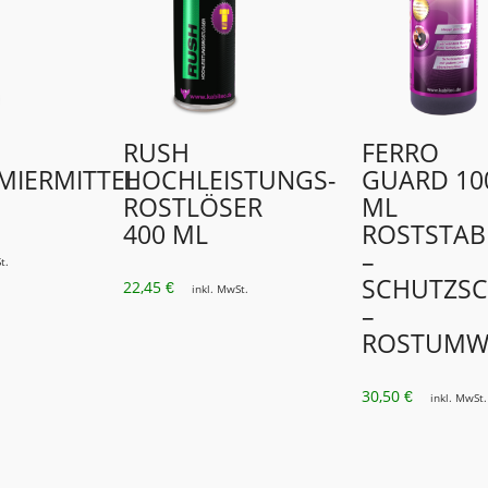
RUSH
FERRO
MIERMITTEL
HOCHLEISTUNGS­
GUARD 10
ROSTLÖSER
ML
400 ML
ROSTSTAB
–
t.
SCHUTZSC
22,45
€
inkl. MwSt.
–
ROSTUMW
30,50
€
inkl. MwSt.