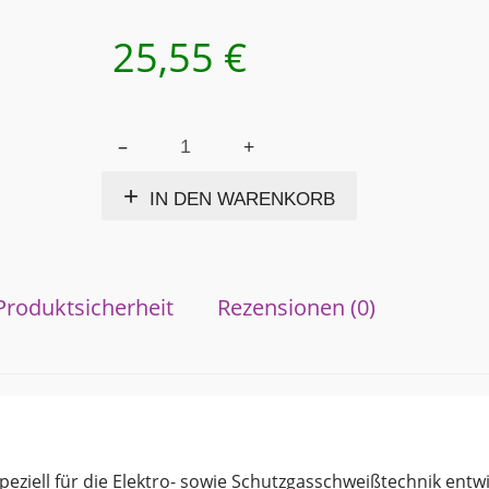
25,55
€
WELDEX
Alternative:
silikonfreies
Trennmittel
IN DEN WARENKORB
400 ml
Menge
Produktsicherheit
Rezensionen (0)
peziell für die Elektro- sowie Schutzgasschweißtechnik entwi