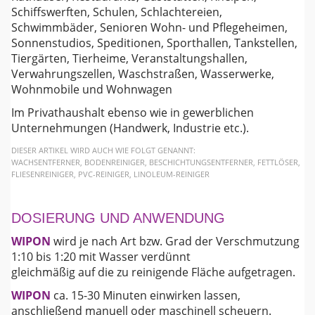
Schiffswerften, Schulen, Schlachtereien,
Schwimmbäder, Senioren Wohn- und Pflegeheimen,
Sonnenstudios, Speditionen, Sporthallen, Tankstellen,
Tiergärten, Tierheime, Veranstaltungshallen,
Verwahrungszellen, Waschstraßen, Wasserwerke,
Wohnmobile und Wohnwagen
Im Privathaushalt ebenso wie in gewerblichen
Unternehmungen (Handwerk, Industrie etc.).
DIESER ARTIKEL WIRD AUCH WIE FOLGT GENANNT:
WACHSENTFERNER, BODENREINIGER, BESCHICHTUNGSENTFERNER, FETTLÖSER,
FLIESENREINIGER, PVC-REINIGER, LINOLEUM-REINIGER
DOSIERUNG UND ANWENDUNG
WIPON
wird je nach Art bzw. Grad der Verschmutzung
1:10 bis 1:20 mit Wasser verdünnt
gleichmäßig auf die zu reinigende Fläche aufgetragen.
WIPON
ca. 15-30 Minuten einwirken lassen,
anschließend manuell oder maschinell scheuern.