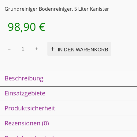
Grundreiniger Bodenreiniger, 5 Liter Kanister
98,90
€
WIPON
Alternativ
IN DEN WARENKORB
Grundreiniger
Bodenreiniger
für
wasserfeste
Beschreibung
Hartböden
hohe
Schmutzlösekraft
Einsatzgebiete
5 Liter
Kanister
Produktsicherheit
Menge
Rezensionen (0)