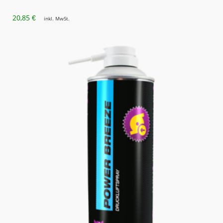
20,85
€
inkl. MwSt.