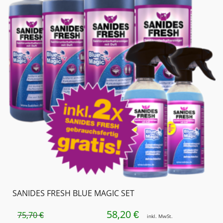
SANIDES FRESH BLUE MAGIC SET
58,20
URSPRÜNGLICHER
AKTUELLER
€
75,70
€
inkl. MwSt.