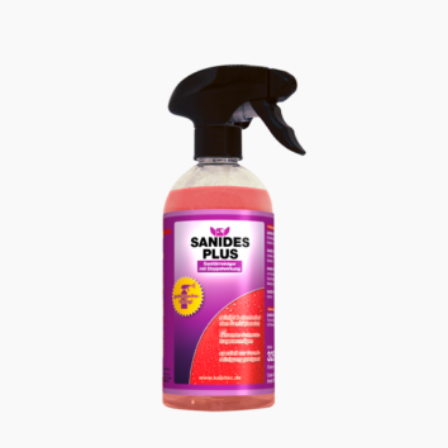
PREIS
PREIS
WAR:
IST:
75,70 €
58,20 €.