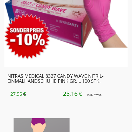
NITRAS MEDICAL 8327 CANDY WAVE NITRIL-
EINMALHANDSCHUHE PINK GR. L 100 STK.
25,16
URSPRÜNGLICHER
AKTUELLER
€
27,95
€
inkl. MwSt.
PREIS
PREIS
WAR:
IST:
27,95 €
25,16 €.