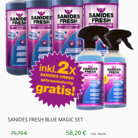
SANIDES FRESH BLUE MAGIC SET
58,20
URSPRÜNGLICHER
AKTUELLER
€
75,70
€
inkl. MwSt.