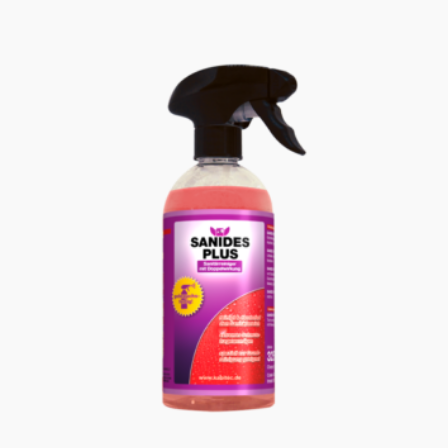
PREIS
PREIS
WAR:
IST:
75,70 €
58,20 €.