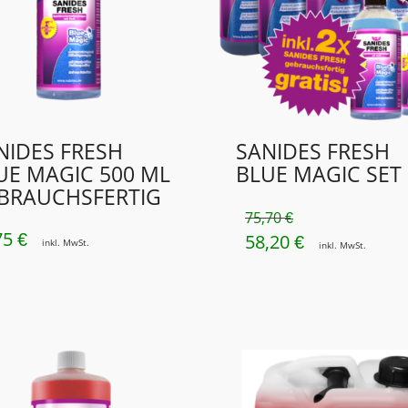
NIDES FRESH
SANIDES FRESH
UE MAGIC 500 ML
BLUE MAGIC SET
BRAUCHSFERTIG
75,70
€
75
€
58,20
URSPRÜNGLICHER
AKTUELLER
€
inkl. MwSt.
inkl. MwSt.
PREIS
PREIS
WAR:
IST:
75,70 €
58,20 €.