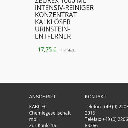
ZEUREX 1000 ML
INTENSIV-REINIGER
KONZENTRAT
KALKLÖSER
URINSTEIN­
ENTFERNER
17,75
€
inkl. MwSt.
ANSCHRIFT
KONTAKT
KABITEC
Telefon: +49 (0) 220
Chemiegesellschaft
2015
mbH
Telefax: +49 (0) 2206
Zur Kaule 16
83366