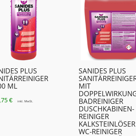
NIDES PLUS
SANIDES PLUS
NITÄRREINIGER
SANITÄRREINIGE
00 ML
MIT
DOPPELWIRKUN
,75
BADREINIGER
€
inkl. MwSt.
DUSCHKABINEN­
REINIGER
KALKSTEINLÖSER
WC-REINIGER