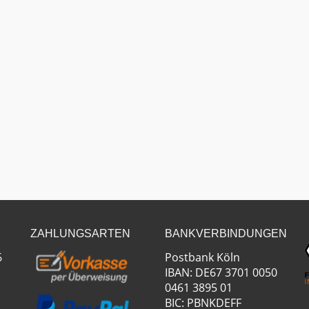
ZAHLUNGSARTEN
BANKVERBINDUNGEN
6
Postbank Köln
IBAN: DE67 3701 0050
0461 3895 01
BIC: PBNKDEFF