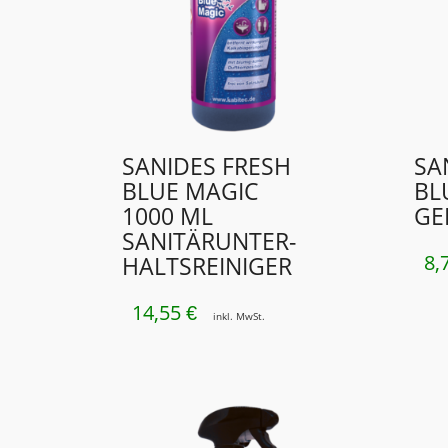
SANIDES FRESH
SA
BLUE MAGIC
BL
1000 ML
GE
SANITÄRUNTER­
8,
HALTSREINIGER
14,55
€
inkl. MwSt.