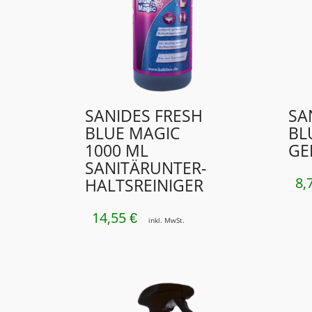
SANIDES FRESH
SA
BLUE MAGIC
BL
1000 ML
GE
SANITÄRUNTER­
8,
HALTSREINIGER
14,55
€
inkl. MwSt.