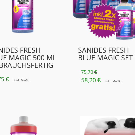
NIDES FRESH
SANIDES FRESH
UE MAGIC 500 ML
BLUE MAGIC SET
BRAUCHSFERTIG
75,70
€
75
€
58,20
URSPRÜNGLICHER
AKTUELLER
€
inkl. MwSt.
inkl. MwSt.
PREIS
PREIS
WAR:
IST:
75,70 €
58,20 €.