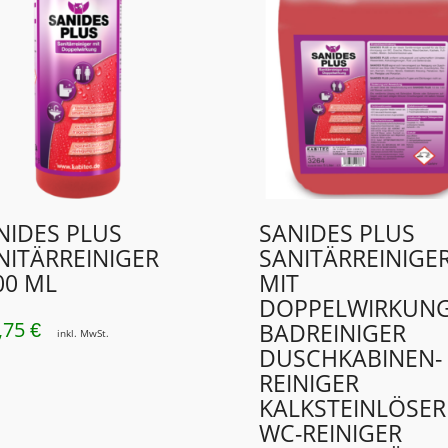
NIDES PLUS
SANIDES PLUS
NITÄRREINIGER
SANITÄRREINIGE
00 ML
MIT
DOPPELWIRKUN
,75
BADREINIGER
€
inkl. MwSt.
DUSCHKABINEN­
REINIGER
KALKSTEINLÖSER
WC-REINIGER