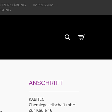
UTZERKLÄRUNG
IMPRESSUM
RGUNG
Suchen
ANSCHRIFT
KABITEC
Chemiegesellschaft mbH
Zur Kaule 16
er