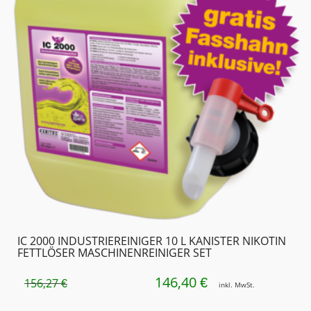
IC 2000 INDUSTRIE­REINIGER 10 L KANISTER NIKOTIN
FETTLÖSER MASCHINEN­REINIGER SET
146,40
URSPRÜNGLICHER
AKTUELLER
€
156,27
€
inkl. MwSt.
PREIS
PREIS