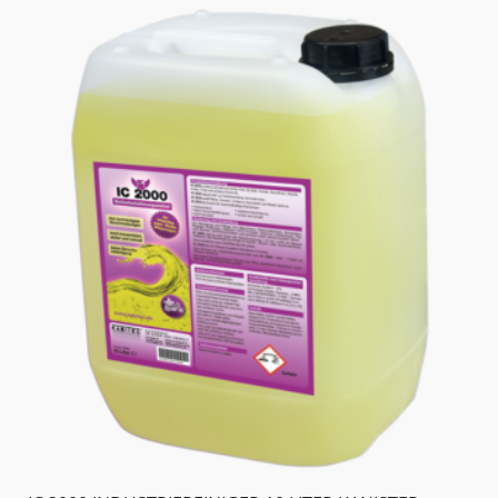
WAR:
IST:
156,27 €
146,40 €.